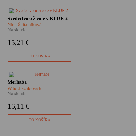
podobe!
Čo vám evokuje Severná
Svedectvo o živote v KĽDR 2
Kórea? Ostnatý drôt
Nina Špitálníková
pracovných táborov? Úsmevy
Na sklade
šťastných detí v rovnošatách?
Nečitateľné tváre božských
15,21 €
vodcov? To všetko letmo
poznáme z fotografií a filmov.
Ale Severná Kórea, to sú aj
DO KOŠÍKA
životy obyčajných ľudí, ktorí sa
jedného dňa rozhodli utiecť.
Osem dramatických príbehov z
najstráženejšej krajiny na svete.
​Niečo na tom Turecku asi bude,
Merhaba
inak by na jeho pláže
Witold Szabłowski
nesmerovali desaťtisíce
Na sklade
Slovákov ročne. Ak patríte
medzi nich, určite by vám
16,11 €
v kufri nemala chýbať kniha
Merhaba.
DO KOŠÍKA