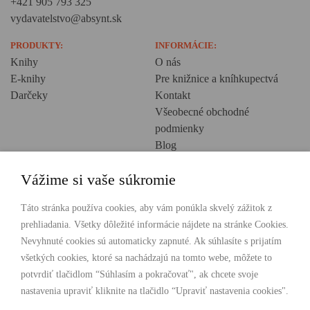
+421 905 793 325
vydavatelstvo@absynt.sk
PRODUKTY:
INFORMÁCIE:
Knihy
O nás
E-knihy
Pre knižnice a kníhkupectvá
Darčeky
Kontakt
Všeobecné obchodné
podmienky
Blog
Ochrana osobných údajov
Vážime si vaše súkromie
Creative Europe
POHODLNÉ NAKUPOVANIE
Táto stránka používa cookies, aby vám ponúkla skvelý zážitok z
prehliadania. Všetky dôležité informácie nájdete na stránke Cookies.
Odosielame ihneď nasledujúci pracovný deň
Nevyhnuté cookies sú automaticky zapnuté. Ak súhlasíte s prijatím
Doprava zdarma už od 49 €
všetkých cookies, ktoré sa nachádzajú na tomto webe, môžete to
potvrdiť tlačidlom “Súhlasím a pokračovať", ak chcete svoje
PLATBY
nastavenia upraviť kliknite na tlačidlo “Upraviť nastavenia cookies".