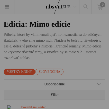
0
EUR
Edícia: Mimo edície
Príbehy, ktoré by vám nemali ujsť, no nezmestia sa do edičných
škatuliek, vydávame mimo nich. Nájdete tu beletriu, životopisy,
eseje, dôležité príbehy z histórie i grafické romány. Mimo edície
odkrývame dôležité témy, o ktorých by sa malo v 21. storočí
rozprávať nahlas.
VŠETKY KNIHY
SLOVENČINA
Usporiadanie
Filter