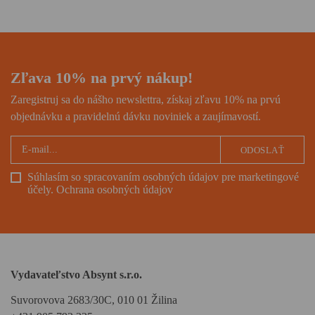
Zľava 10% na prvý nákup!
Zaregistruj sa do nášho newslettra, získaj zľavu 10% na prvú
objednávku a pravidelnú dávku noviniek a zaujímavostí.
ODOSLAŤ
Súhlasím so spracovaním osobných údajov pre marketingové
účely.
Ochrana osobných údajov
Vydavateľstvo Absynt s.r.o.
Suvorovova 2683/30C, 010 01 Žilina