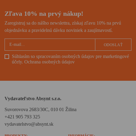
Zľava 10% na prvý nákup!
Zaregistruj sa do nášho newslettra, získaj zľavu 10% na prvú
objednávku a pravidelnú dávku noviniek a zaujímavostí.
ODOSLAŤ
Súhlasím so spracovaním osobných údajov pre marketingové
účely.
Ochrana osobných údajov
Vydavateľstvo Absynt s.r.o.
Suvorovova 2683/30C, 010 01 Žilina
+421 905 793 325
vydavatelstvo@absynt.sk
PRODUKTY:
INFORMÁCIE: