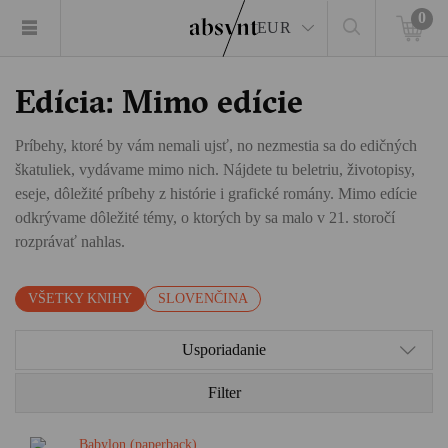
0
EUR
Edícia: Mimo edície
Príbehy, ktoré by vám nemali ujsť, no nezmestia sa do edičných
škatuliek, vydávame mimo nich. Nájdete tu beletriu, životopisy,
eseje, dôležité príbehy z histórie i grafické romány. Mimo edície
odkrývame dôležité témy, o ktorých by sa malo v 21. storočí
rozprávať nahlas.
VŠETKY KNIHY
SLOVENČINA
Usporiadanie
Filter