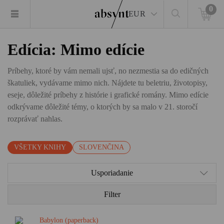
0
EUR
Edícia: Mimo edície
Príbehy, ktoré by vám nemali ujsť, no nezmestia sa do edičných
škatuliek, vydávame mimo nich. Nájdete tu beletriu, životopisy,
eseje, dôležité príbehy z histórie i grafické romány. Mimo edície
odkrývame dôležité témy, o ktorých by sa malo v 21. storočí
rozprávať nahlas.
VŠETKY KNIHY
SLOVENČINA
Usporiadanie
Filter