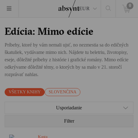
0
EUR
Edícia: Mimo edície
Príbehy, ktoré by vám nemali ujsť, no nezmestia sa do edičných
škatuliek, vydávame mimo nich. Nájdete tu beletriu, životopisy,
eseje, dôležité príbehy z histórie i grafické romány. Mimo edície
odkrývame dôležité témy, o ktorých by sa malo v 21. storočí
rozprávať nahlas.
VŠETKY KNIHY
SLOVENČINA
Usporiadanie
Filter