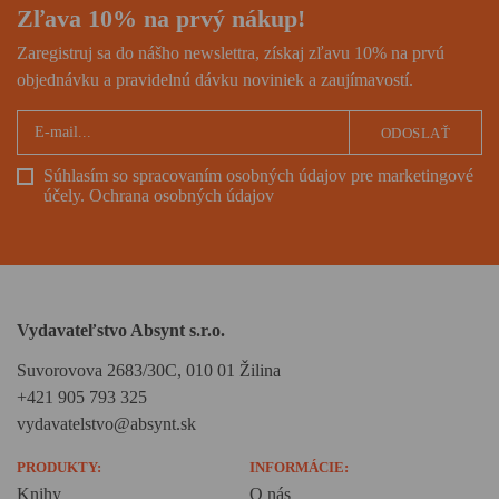
Zľava 10% na prvý nákup!
Zaregistruj sa do nášho newslettra, získaj zľavu 10% na prvú
objednávku a pravidelnú dávku noviniek a zaujímavostí.
ODOSLAŤ
Súhlasím so spracovaním osobných údajov pre marketingové
účely.
Ochrana osobných údajov
Vydavateľstvo Absynt s.r.o.
Suvorovova 2683/30C, 010 01 Žilina
+421 905 793 325
vydavatelstvo@absynt.sk
PRODUKTY:
INFORMÁCIE:
Knihy
O nás