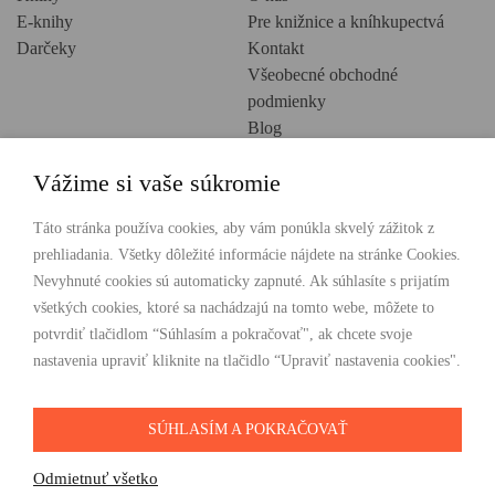
E-knihy
Pre knižnice a kníhkupectvá
Darčeky
Kontakt
Všeobecné obchodné
podmienky
Blog
Ochrana osobných údajov
Vážime si vaše súkromie
Creative Europe
POHODLNÉ NAKUPOVANIE
Táto stránka používa cookies, aby vám ponúkla skvelý zážitok z
prehliadania. Všetky dôležité informácie nájdete na stránke Cookies.
Odosielame ihneď nasledujúci pracovný deň
Nevyhnuté cookies sú automaticky zapnuté. Ak súhlasíte s prijatím
Doprava zdarma už od 49 €
všetkých cookies, ktoré sa nachádzajú na tomto webe, môžete to
potvrdiť tlačidlom “Súhlasím a pokračovať", ak chcete svoje
PLATBY
nastavenia upraviť kliknite na tlačidlo “Upraviť nastavenia cookies".
SÚHLASÍM A POKRAČOVAŤ
SLEDUJTE NÁS
Odmietnuť všetko