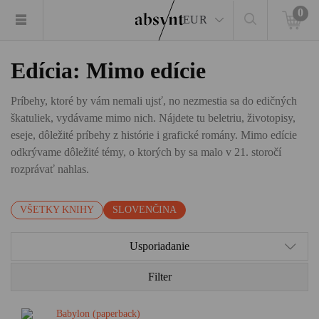
0
EUR
Edícia: Mimo edície
Príbehy, ktoré by vám nemali ujsť, no nezmestia sa do edičných
škatuliek, vydávame mimo nich. Nájdete tu beletriu, životopisy,
eseje, dôležité príbehy z histórie i grafické romány. Mimo edície
odkrývame dôležité témy, o ktorých by sa malo v 21. storočí
rozprávať nahlas.
VŠETKY KNIHY
SLOVENČINA
Usporiadanie
Filter