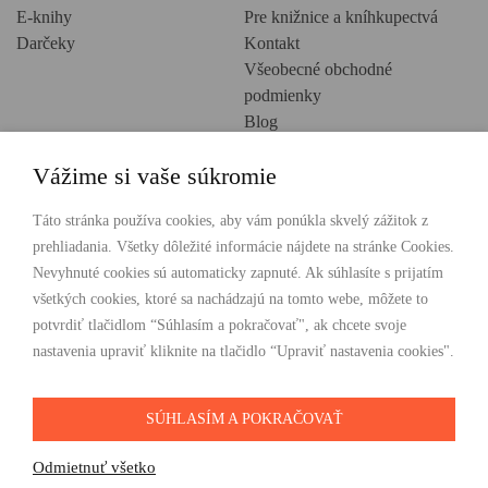
E-knihy
Pre knižnice a kníhkupectvá
Darčeky
Kontakt
Všeobecné obchodné
podmienky
Blog
Ochrana osobných údajov
Vážime si vaše súkromie
Creative Europe
POHODLNÉ NAKUPOVANIE
Táto stránka používa cookies, aby vám ponúkla skvelý zážitok z
prehliadania. Všetky dôležité informácie nájdete na stránke Cookies.
Odosielame ihneď nasledujúci pracovný deň
Nevyhnuté cookies sú automaticky zapnuté. Ak súhlasíte s prijatím
Doprava zdarma už od 49 €
všetkých cookies, ktoré sa nachádzajú na tomto webe, môžete to
potvrdiť tlačidlom “Súhlasím a pokračovať", ak chcete svoje
PLATBY
nastavenia upraviť kliknite na tlačidlo “Upraviť nastavenia cookies".
SÚHLASÍM A POKRAČOVAŤ
SLEDUJTE NÁS
Odmietnuť všetko