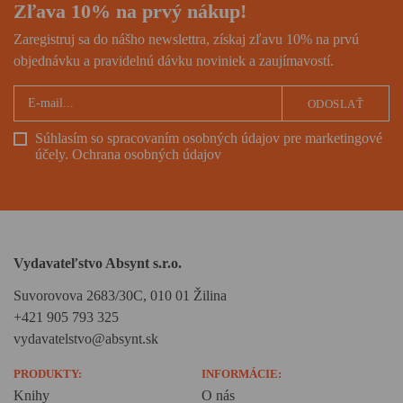
Zľava 10% na prvý nákup!
Zaregistruj sa do nášho newslettra, získaj zľavu 10% na prvú
objednávku a pravidelnú dávku noviniek a zaujímavostí.
ODOSLAŤ
Súhlasím so spracovaním osobných údajov pre marketingové
účely.
Ochrana osobných údajov
Vydavateľstvo Absynt s.r.o.
Suvorovova 2683/30C, 010 01 Žilina
+421 905 793 325
vydavatelstvo@absynt.sk
PRODUKTY:
INFORMÁCIE:
Knihy
O nás