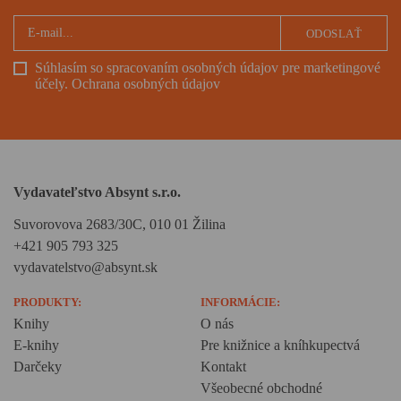
ODOSLAŤ
Súhlasím so spracovaním osobných údajov pre marketingové
účely.
Ochrana osobných údajov
Vydavateľstvo Absynt s.r.o.
Suvorovova 2683/30C, 010 01 Žilina
+421 905 793 325
vydavatelstvo@absynt.sk
PRODUKTY:
INFORMÁCIE:
Knihy
O nás
E-knihy
Pre knižnice a kníhkupectvá
Darčeky
Kontakt
Všeobecné obchodné