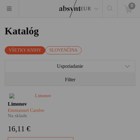
0
EUR
Katalóg
VŠETKY KNIHY
SLOVENČINA
Usporiadanie
Filter
Emmanuel Carrère sa rozhodol
Limonov
knižne spracovať život jednej z
Emmanuel Carrère
najkontroverznejších osobností
Na sklade
moderných ruských dejín.
Limonovov osud sleduje od
16,11 €
jeho neľahkého detstva až po
zúfalé a napokon úspešné