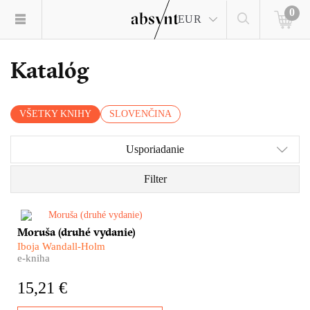
0
EUR
Katalóg
VŠETKY KNIHY
SLOVENČINA
Usporiadanie
Filter
​Moruša Iboje Wandall-Holm je
Moruša (druhé vydanie)
dôležitým kamienkom do
Iboja Wandall-Holm
mozaiky dejín vojnového
e-kniha
Slovenského štátu i tragédie
slovenských Židov. Nie je však
15,21 €
len o tom, nie je len
rozprávaním o vojne a pekle