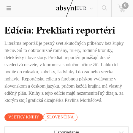
0
EUR
Edícia: Prekliati reportéri
Literárna reportáž je pestrý svet skutočných príbehov bez štipky
fikcie. Sú to dobrodružné romány, trilery, rodinné kroniky,
detektívky i love story. Prekliati reportéri prinášajú drsné
svedectvá o svete, v ktorom sa spoločne učíme žiť. Ľahko ich
hodíte do ruksaku, kabelky, ľadvinky i do zadného vrecka
nohavíc. Reportérsku edíciu s farebnou páskou vydávame v
slovenskom a českom jazyku, pričom každá krajina má vlastný
edičný plán. Knihy z tejto edície majú nezameniteľný dizajn, za
ktorým stojí grafická dizajnérka Pavlína Morháčová.
VŠETKY KNIHY
SLOVENČINA
Usporiadanie