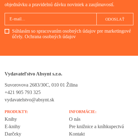
objednávku a pravidelnú dávku noviniek a zaujímavostí.
ODOSLAŤ
Súhlasím so spracovaním osobných údajov pre marketingové
účely.
Ochrana osobných údajov
Vydavateľstvo Absynt s.r.o.
Suvorovova 2683/30C, 010 01 Žilina
+421 905 793 325
vydavatelstvo@absynt.sk
PRODUKTY:
INFORMÁCIE:
Knihy
O nás
E-knihy
Pre knižnice a kníhkupectvá
Darčeky
Kontakt