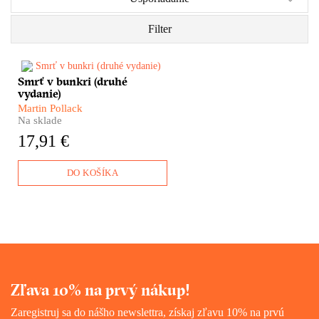
Filter
Smrť v bunkri (druhé
Aká by mala byť absyntovka
vydanie)
desaťročia? Jednoznačne
pútavá. Mrazivá. Osobná.
Martin Pollack
Nástojčivá. Prežitá na vlastnej
Na sklade
koži. A nabitá faktami. Smrť v
17,91 €
bunkri Martina Pollacka je
presne taká. Pri príležitosti
desiatych narodenín
DO KOŠÍKA
Vydavateľstva Absynt teraz
vychádza v novom
limitovanom vydaní v
originálnom dizajne.
Zľava 10% na prvý nákup!
Zaregistruj sa do nášho newslettra, získaj zľavu 10% na prvú