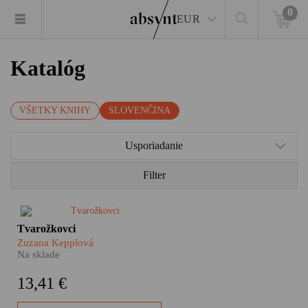
0
EUR
Katalóg
VŠETKY KNIHY
SLOVENČINA
Usporiadanie
Filter
Dejiny jednej rodiny, dejiny
Tvarožkovci
jednej krajiny. Množstvo hlasov
Zuzana Kepplová
z rôznych etáp 20. storočia sa v
Na sklade
knihe Zuzany Kepplovej zlieva
do epického obrazu malých i
13,41 €
veľkých dejín, ktoré sa zrkadlia
v príbehu brezovskej rodiny