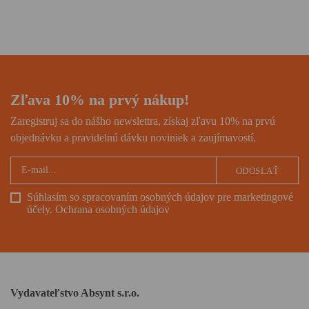
ľudského života i o obrovskej
túžbe žiť a neprestať byť
človekom.
Zľava 10% na prvý nákup!
Zaregistruj sa do nášho newslettra, získaj zľavu 10% na prvú
objednávku a pravidelnú dávku noviniek a zaujímavostí.
ODOSLAŤ
Súhlasím so spracovaním osobných údajov pre marketingové
účely.
Ochrana osobných údajov
Vydavateľstvo Absynt s.r.o.