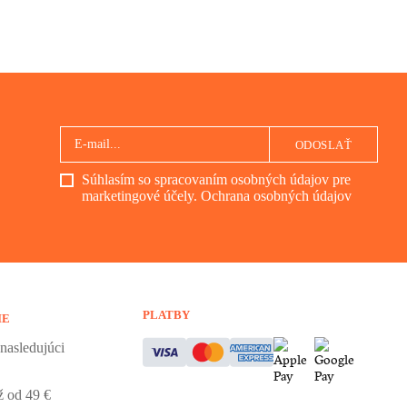
ODOSLAŤ
Súhlasím so spracovaním osobných údajov pre
marketingové účely.
Ochrana osobných údajov
PLATBY
IE
nasledujúci
 od 49 €