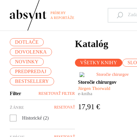
PRÍBEHY
A REPORTÁŽE
Katalóg
DOTLAČE
DOVOLENKA
NOVINKY
VŠETKY KNIHY
SL
PREDPREDAJ
Aj chirurgia má svoje dejiny.
BESTSELLERY
Storočie chirurgov
Pestré a úchvatné. Čo
Jürgen Thorwald
predchádzalo prvému ostrém
Filter
RESETOVAŤ FILTER
e-kniha
zárezu skalpelom do živej
ľudskej kože? Aj o tom nám
17,91 €
ŽÁNRE
RESETOVAŤ
rozpráva nemecký spisovateľ
Jürgen Thorwald vo svojej
Historické (2)
fascinujúcej knihe.
RESETOVAŤ