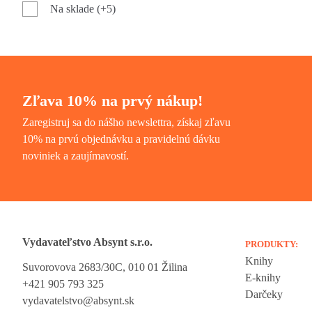
Na sklade (+5)
Zľava 10% na prvý nákup!
Zaregistruj sa do nášho newslettra, získaj zľavu
10% na prvú objednávku a pravidelnú dávku
noviniek a zaujímavostí.
Vydavateľstvo Absynt s.r.o.
PRODUKTY:
Knihy
Suvorovova 2683/30C, 010 01 Žilina
Vážime si vaše súkromie
E-knihy
+421 905 793 325
Darčeky
vydavatelstvo@absynt.sk
Táto stránka používa cookies, aby vám ponúkla skvelý zážitok z preh