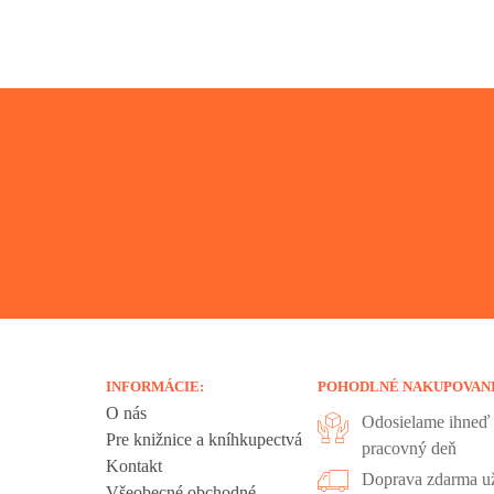
INFORMÁCIE:
POHODLNÉ NAKUPOVAN
O nás
Odosielame ihneď 
Pre knižnice a kníhkupectvá
pracovný deň
Kontakt
liadania.
Doprava zdarma už
Všeobecné obchodné