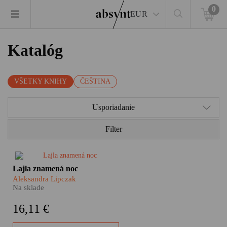
0
EUR
Katalóg
VŠETKY KNIHY
ČEŠTINA
Usporiadanie
Filter
Bosí lidé vyskakují z lodí na
Lajla znamená noc
španělské pláži a rychle prchají
Aleksandra Lipczak
mezi překvapenými turisty.
Na sklade
Afričtí migranti toužící dostat se
do „naší“ Evropy. Gibraltarská
16,11 €
úžina měří v nejužším místě asi
patnáct kilometrů. Vzdálenost