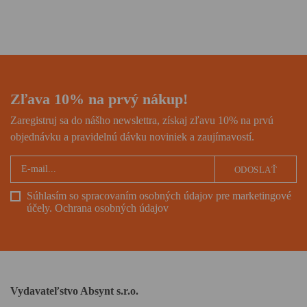
nebo na Slovensku? Jak čelí
globálním výzvám, nutícím
jejich muže, syny nebo otce k
odchodu?
Zľava 10% na prvý nákup!
Zaregistruj sa do nášho newslettra, získaj zľavu 10% na prvú
objednávku a pravidelnú dávku noviniek a zaujímavostí.
ODOSLAŤ
Súhlasím so spracovaním osobných údajov pre marketingové
účely.
Ochrana osobných údajov
Vydavateľstvo Absynt s.r.o.