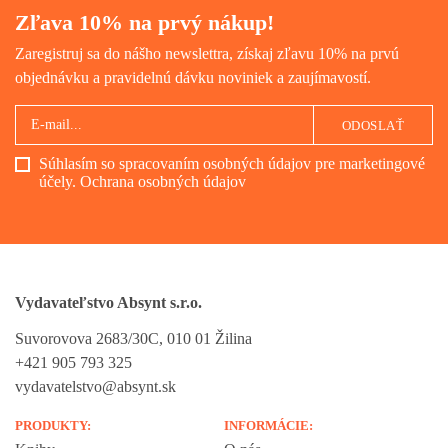
Zľava 10% na prvý nákup!
Zaregistruj sa do nášho newslettra, získaj zľavu 10% na prvú
objednávku a pravidelnú dávku noviniek a zaujímavostí.
ODOSLAŤ
Súhlasím so spracovaním osobných údajov pre marketingové
účely.
Ochrana osobných údajov
Vydavateľstvo Absynt s.r.o.
Suvorovova 2683/30C, 010 01 Žilina
+421 905 793 325
vydavatelstvo@absynt.sk
PRODUKTY:
INFORMÁCIE: