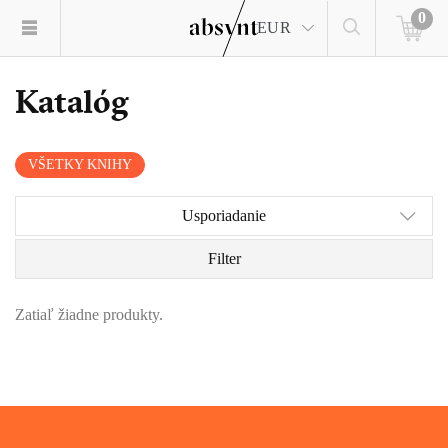
0
EUR
Katalóg
VŠETKY KNIHY
Usporiadanie
Filter
Zatiaľ žiadne produkty.