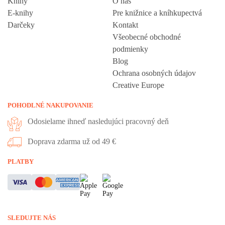
Knihy
O nás
E-knihy
Pre knižnice a kníhkupectvá
Darčeky
Kontakt
Všeobecné obchodné
podmienky
Blog
Ochrana osobných údajov
Creative Europe
POHODLNÉ NAKUPOVANIE
Odosielame ihneď nasledujúci pracovný deň
Doprava zdarma už od 49 €
Vážime si vaše súkromie
PLATBY
Táto stránka používa cookies, aby vám ponúkla skvelý zážitok z
prehliadania. Všetky dôležité informácie nájdete na stránke Cookies.
Nevyhnuté cookies sú automaticky zapnuté. Ak súhlasíte s prijatím
SLEDUJTE NÁS
všetkých cookies, ktoré sa nachádzajú na tomto webe, môžete to