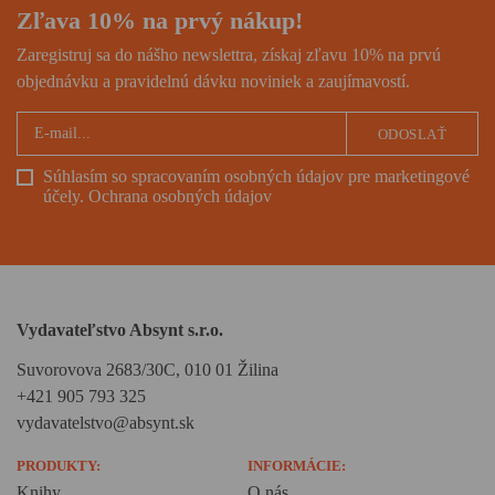
Zľava 10% na prvý nákup!
Zaregistruj sa do nášho newslettra, získaj zľavu 10% na prvú
objednávku a pravidelnú dávku noviniek a zaujímavostí.
ODOSLAŤ
Súhlasím so spracovaním osobných údajov pre marketingové
účely.
Ochrana osobných údajov
Vydavateľstvo Absynt s.r.o.
Suvorovova 2683/30C, 010 01 Žilina
+421 905 793 325
vydavatelstvo@absynt.sk
PRODUKTY:
INFORMÁCIE:
Knihy
O nás