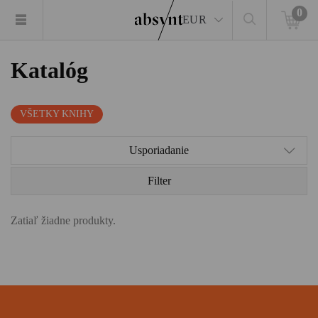
0
EUR
Katalóg
VŠETKY KNIHY
Usporiadanie
Filter
Zatiaľ žiadne produkty.