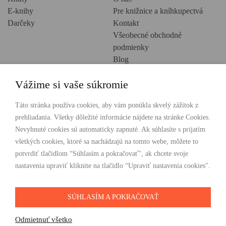
E-knihy
Pre knižnice a kníhkupectvá
Darčeky
Kontakt
Všeobecné obchodné
podmienky
Blog
Ochrana osobných údajov
Vážime si vaše súkromie
Creative Europe
POHODLNÉ NAKUPOVANIE
Táto stránka používa cookies, aby vám ponúkla skvelý zážitok z
prehliadania. Všetky dôležité informácie nájdete na stránke Cookies.
Odosielame ihneď nasledujúci pracovný deň
Nevyhnuté cookies sú automaticky zapnuté. Ak súhlasíte s prijatím
Doprava zdarma už od 49 €
všetkých cookies, ktoré sa nachádzajú na tomto webe, môžete to
potvrdiť tlačidlom “Súhlasím a pokračovať", ak chcete svoje
PLATBY
nastavenia upraviť kliknite na tlačidlo “Upraviť nastavenia cookies".
SÚHLASÍM A POKRAČOVAŤ
SLEDUJTE NÁS
Odmietnuť všetko