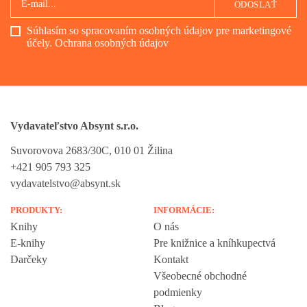
ODOSLAŤ
Súhlasím so spracovaním osobných údajov pre marketingové
účely.
Ochrana osobných údajov
Vydavateľstvo Absynt s.r.o.
Suvorovova 2683/30C, 010 01 Žilina
+421 905 793 325
vydavatelstvo@absynt.sk
PRODUKTY:
INFORMÁCIE:
Knihy
O nás
E-knihy
Pre knižnice a kníhkupectvá
Darčeky
Kontakt
Všeobecné obchodné
podmienky