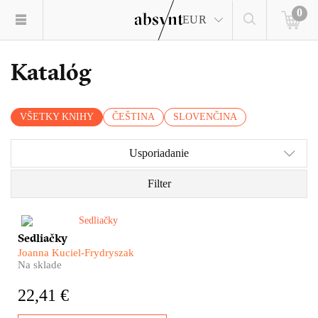
0
EUR
Katalóg
VŠETKY KNIHY
ČEŠTINA
SLOVENČINA
Usporiadanie
Filter
Joanna Kuciel-Frydryszak nám
Sedliačky
v knihe Sedliačky ponúka
Joanna Kuciel-Frydryszak
dojemný a mimoriadne silný
Na sklade
portrét žien, ktoré s ohnutými
chrbtami niesli na pleciach celú
22,41 €
krajinu. Sú to naše babky a
prababky...