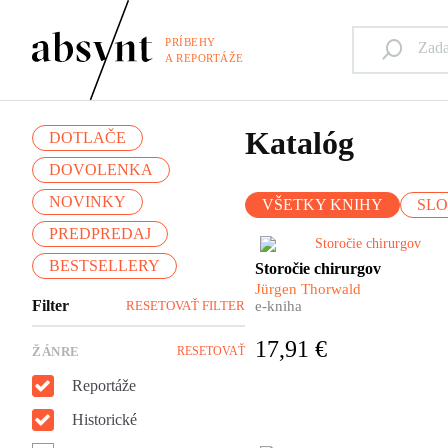
PRÍBEHY
A REPORTÁŽE
Katalóg
DOTLAČE
DOVOLENKA
NOVINKY
VŠETKY KNIHY
SL
PREDPREDAJ
Aj chirurgia má svoje dejiny.
BESTSELLERY
Storočie chirurgov
Pestré a úchvatné. Čo
Jürgen Thorwald
predchádzalo prvému ostrém
Filter
RESETOVAŤ FILTER
e-kniha
zárezu skalpelom do živej
ľudskej kože? Aj o tom nám
17,91 €
ŽÁNRE
RESETOVAŤ
rozpráva nemecký spisovateľ
Jürgen Thorwald vo svojej
Reportáže
fascinujúcej knihe.
Historické