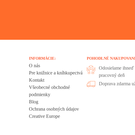
INFORMÁCIE:
POHODLNÉ NAKUPOVAN
O nás
Odosielame ihneď 
Pre knižnice a kníhkupectvá
pracovný deň
Kontakt
liadania.
Doprava zdarma už
Všeobecné obchodné
ookies sú
podmienky
 sa nachádzajú
Blog
ť", ak chcete
Ochrana osobných údajov
kies".
Creative Europe