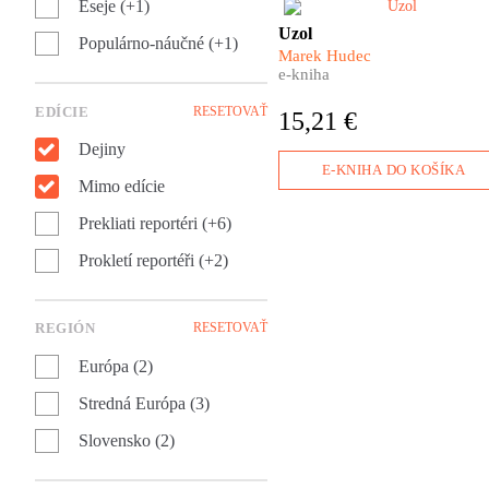
Eseje (+1)
Hlavnou postavou tejto knihy
Uzol
Populárno-náučné (+1)
je mesto. Spálené mesto. Mes
Marek Hudec
z prachu, popola a ruín. Mare
e-kniha
Hudec vo svojom
dokumentárnom románe Uzo
EDÍCIE
RESETOVAŤ
15,21 €
skúma rany, ktoré na Nových
Zámkoch zanechali tony
Dejiny
padajúcich bômb.
E-KNIHA DO KOŠÍKA
Mimo edície
Prekliati reportéri (+6)
Prokletí reportéři (+2)
REGIÓN
RESETOVAŤ
Európa (2)
Stredná Európa (3)
Slovensko (2)