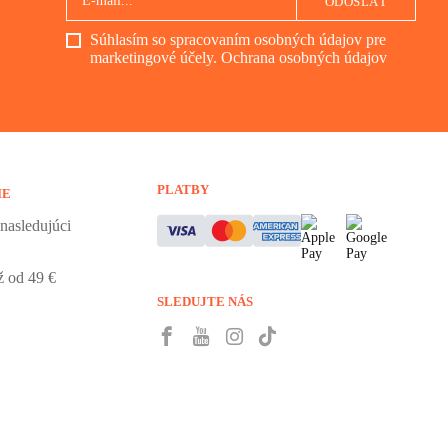
ODOSLAŤ
Súhlasím so spracovaním osobných údajov pre
marketingové účely.
Ochrana osobných údajov
PLATBY
IE
nasledujúci
 od 49 €
SLEDUJTE NÁS